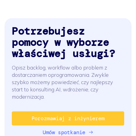
Potrzebujesz
pomocy w wyborze
właściwej usługi?
Opisz backlog, workflow albo problem z
dostarczaniem oprogramowania. Zwykle
szybko możemy powiedzieć, czy najlepszy
start to konsulting AI, wdrożenie, czy
modernizacja.
Porozmawiaj z inżynierem
Umów spotkanie