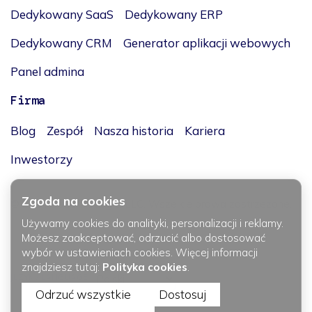
Dedykowany SaaS
Dedykowany ERP
Dedykowany CRM
Generator aplikacji webowych
Panel admina
Firma
Blog
Zespół
Nasza historia
Kariera
Inwestorzy
Zgoda na cookies
© 2014-2026 Flatlogic, LLC. Wszelkie prawa zastrzeżone.
Używamy cookies do analityki, personalizacji i reklamy.
Możesz zaakceptować, odrzucić albo dostosować
wybór w ustawieniach cookies. Więcej informacji
znajdziesz tutaj:
Polityka cookies
.
JĘZYK / LANGUAGE
Odrzuć wszystkie
Dostosuj